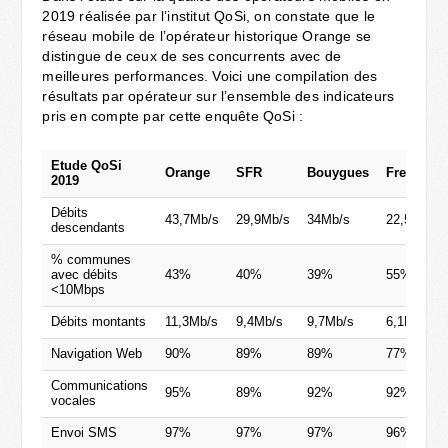
2019 réalisée par l’institut QoSi, on constate que le
réseau mobile de l’opérateur historique Orange se
distingue de ceux de ses concurrents avec de
meilleures performances. Voici une compilation des
résultats par opérateur sur l’ensemble des indicateurs
pris en compte par cette enquête QoSi :
Etude QoSi
Orange
SFR
Bouygues
Free
2019
Débits
43,7Mb/s
29,9Mb/s
34Mb/s
22,5Mb/s
descendants
% communes
avec débits
43%
40%
39%
55%
<10Mbps
Débits montants
11,3Mb/s
9,4Mb/s
9,7Mb/s
6,1Mb/s
Navigation Web
90%
89%
89%
77%
Communications
95%
89%
92%
92%
vocales
Envoi SMS
97%
97%
97%
96%