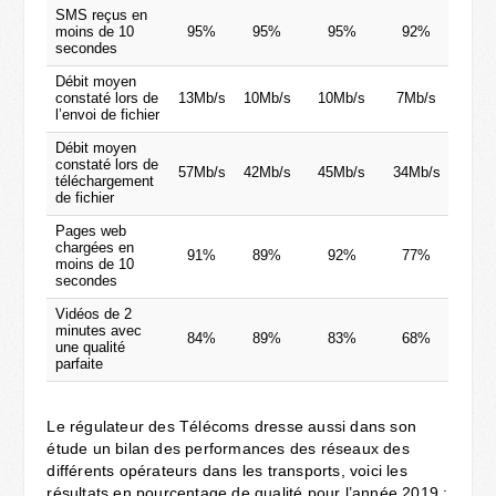
SMS reçus en
moins de 10
95%
95%
95%
92%
secondes
Débit moyen
constaté lors de
13Mb/s
10Mb/s
10Mb/s
7Mb/s
l’envoi de fichier
Débit moyen
constaté lors de
57Mb/s
42Mb/s
45Mb/s
34Mb/s
téléchargement
de fichier
Pages web
chargées en
91%
89%
92%
77%
moins de 10
secondes
Vidéos de 2
minutes avec
84%
89%
83%
68%
une qualité
parfaite
Le régulateur des Télécoms dresse aussi dans son
étude un bilan des performances des réseaux des
différents opérateurs dans les transports, voici les
résultats en pourcentage de qualité pour l’année 2019 :