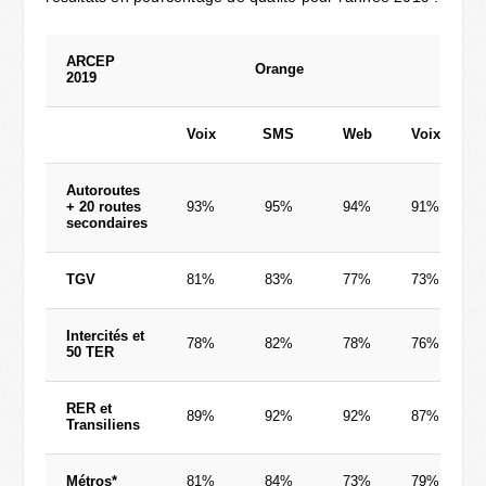
ARCEP
Orange
2019
Voix
SMS
Web
Voix
Autoroutes
+ 20 routes
93%
95%
94%
91%
secondaires
TGV
81%
83%
77%
73%
Intercités et
78%
82%
78%
76%
50 TER
RER et
89%
92%
92%
87%
Transiliens
Métros*
81%
84%
73%
79%