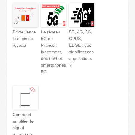
Prixtel lance
Le réseau
5G, 4G, 3G,
le choix du
5G en
GPRS,
réseau
France :
EDGE : que
lancement,
signifient ces
débit 5G et
appellations
smartphones
?
5G
Comment
amplifier le
signal
réseau de