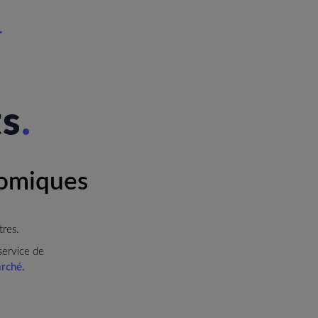
.
ts
nomiques
tres.
service de
arché.