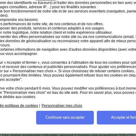
me des identifiants ou traceurs) et traiter des données personnelles en lien avec v
ages consultées, adresse IP…) pour les finalités suivantes :
le bon fonctionnement de notre site et de ses services essentiels (navigation, panie
Un réseau performan
des).
omprendre vos besoins.
es performances de notre site, de nos contenus et de nos offres.
poser des produits, services et contenus adaptés à vos usages.
 notre logistique, notre relation client et notre expérience utilisateur.
Chez Prixtel, vous bénéficiez de la couverture et de la qualité du 
senter des offres personnalisées sur notre site ou via nos communications (email, 
 des données de géolocalisation ou reconnaissez votre appareil afin de mieux pers
rcours.
certaines informations de navigation avec d'autres données disponibles (avec votre
eux vous accompagner.
ur « Accepter et fermer », vous consentez à l'utilisation de tous les cookies pour opt
ne et recevoir des contenus et publicités personnalisés. Pour ajuster vos préférence
r sur « Personnaliser mes choix ». Si vous choisissez de refuser certains cookies,
és pourraient être limitées. Vous pouvez également refuser tous les cookies en cliq
% de la population couverte en 4G
85% de la population couverte en 
ans accepter".
erve votre choix pendant 6 mois. Vous pouvez modifier vos préférences à tout mome
lien "Personnaliser mes choix" en bas du site web. Pour en savoir plus, vous pouvez 
ue dédiée aux cookies.
re politique de cookies
|
Personnaliser mes choix
vice client efficace et réactif, b
Continuer sans accepter
Accepter et fer
Léa, notre assistante virtuelle, répond à toutes vos questions 24h/24 