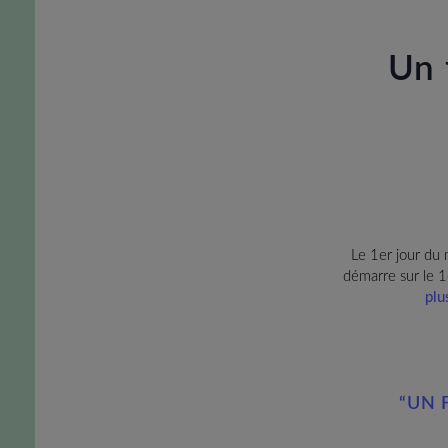
Un 
Le 1er jour du m
démarre sur le 1e
plu
“UN 