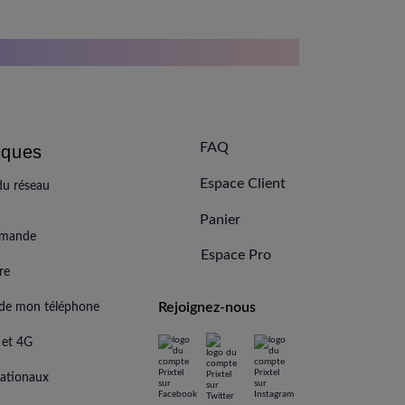
FAQ
iques
Espace Client
du réseau
Panier
mmande
Espace Pro
re
Rejoignez-nous
l de mon téléphone
 et 4G
rnationaux