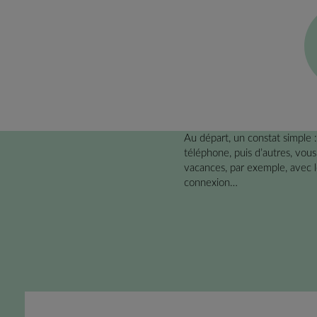
Au départ, un constat simple :
téléphone, puis d’autres, vous
vacances, par exemple, avec 
connexion…