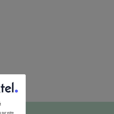
é
é
 sur votre