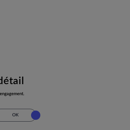
détail
s engagement.
OK