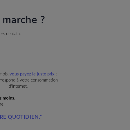
a marche ?
ers de data.
 mois,
vous payez le juste prix
:
orrespond à votre consommation
d'Internet.
z moins.
me.
RE QUOTIDIEN.”