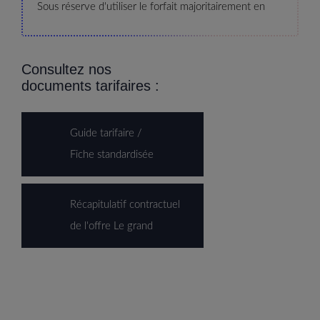
Sous réserve d'utiliser le forfait majoritairement en
France métropolitaine.
Consultez nos
OPTIONS GRATUITES
documents tarifaires :
Blocage des numéros surtaxés
Messagerie vocale visuelle pour iPhone
Guide tarifaire /
Appels Wifi (VOWIFI) et 4G (VOLTE)
Fiche standardisée
5G (sous réserve d’utiliser un smartphone compatible)
Récapitulatif contractuel
DÉTAIL DES ZONES
de l'offre Le grand
Zone Europe (UE) :
Açores, Alands (îles), Allemagne,
Autriche, Baléares (îles), Belgique, Bulgarie, Canaries
(îles), Chypre, Corfou (île de), Crète (île de), Croatie,
Cyclades (les), Danemark, Espagne, Estonie, Finlande,
Gibraltar, Grèce, Guernesey (île), Hongrie, Irlande,