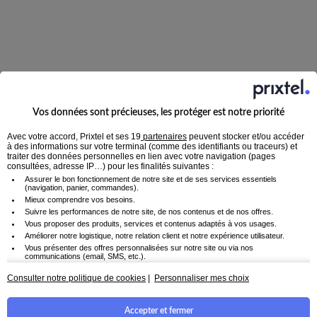
Islande, Italie, Jersey, Lettonie, Liechtenstein, Lituanie,
Luxembourg, Madère, Malte, Man (île de), Moldavie,
Monaco, Norvège, Pays-Bas, Pologne, Portugal, Rhodes
(île de), Roumanie, Royaume-Uni, Slovaquie, Slovénie,
Suède, République tchèque, Ukraine, Vatican.
Zone DOM :
Guadeloupe, Guyane, Martinique, Réunion,
Vos données sont précieuses, les protéger est notre priorité
Mayotte, St Barthélémy (île), Saint-Martin (partie
Avec votre accord, Prixtel et ses 19
partenaires
peuvent stocker et/ou accéder
Française), Saint Pierre-et-Miquelon
à des informations sur votre terminal (comme des identifiants ou traceurs) et
traiter des données personnelles en lien avec votre navigation (pages
consultées, adresse IP…) pour les finalités suivantes :
Combien vais-je
Assurer le bon fonctionnement de notre site et de ses services essentiels
(navigation, panier, commandes).
Mieux comprendre vos besoins.
économiser ?
Suivre les performances de notre site, de nos contenus et de nos offres.
Vous proposer des produits, services et contenus adaptés à vos usages.
Améliorer notre logistique, notre relation client et notre expérience utilisateur.
Saisissez votre email ci-dessous pour découvrir combien
Vous présenter des offres personnalisées sur notre site ou via nos
vous allez économiser avec le forfait Le grand.
communications (email, SMS, etc.).
Utiliser des données de géolocalisation ou reconnaissez votre appareil afin de
Vous recevrez aussi régulièrement les astuces et offres de
mieux personnaliser votre parcours.
Consulter notre politique de cookies
|
Personnaliser mes choix
Prixtel.
Croiser certaines informations de navigation avec d'autres données disponibles
(avec votre accord), pour mieux vous accompagner.
Accepter et fermer
En cliquant sur « Accepter et fermer », vous consentez à l'utilisation de tous les