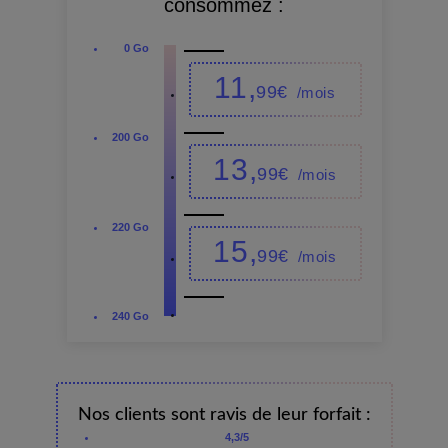
consommez :
0 Go
11,
99€
/mois
200 Go
13,
99€
/mois
220 Go
15,
99€
/mois
240 Go
Nos clients sont ravis de leur forfait :
4,3/5