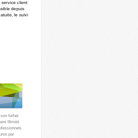
service client
sible depuis
tuite, le suivi
 son forfait
ent Illimité
ofessionnels
uros par