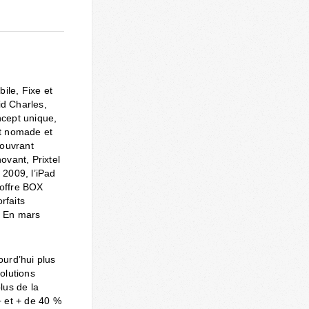
ile, Fixe et
id Charles,
ncept unique,
et nomade et
couvrant
ovant, Prixtel
 2009, l’iPad
 offre BOX
rfaits
s. En mars
ourd’hui plus
solutions
lus de la
+ et + de 40 %