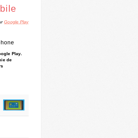
bile
sur
Google Play
phone
oogle Play.
hie de
rs