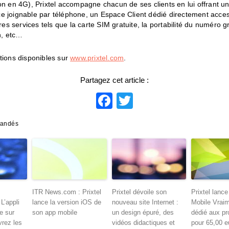
on en 4G), Prixtel accompagne chacun de ses clients en lui offrant un 
e joignable par téléphone, un Espace Client dédié directement acces
tres services tels que la carte SIM gratuite, la portabilité du numéro gra
, etc…
tions disponibles sur
www.prixtel.com
.
Partagez cet article :
Facebook
Twitter
mandés
ITR News.com : Prixtel
Prixtel dévoile son
Prixtel lance
L’appli
lance la version iOS de
nouveau site Internet :
Mobile Vraim
le sur
son app mobile
un design épuré, des
dédié aux pr
rez les
vidéos didactiques et
pour 65,00 e