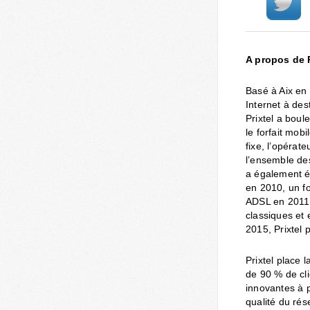
A propos de P
Basé à Aix en 
Internet à des
Prixtel a bou
le forfait mob
fixe, l’opérat
l’ensemble des
a également ét
en 2010, un f
ADSL en 2011…
classiques et 
2015, Prixtel 
Prixtel place 
de 90 % de cli
innovantes à p
qualité du ré