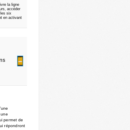
ivre la ligne
urs, accéder
les six
t en activant
ons
d’une
 une
lui permet de
ui répondront