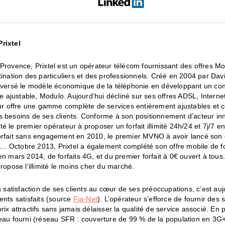
rixtel
Provence, Prixtel est un opérateur télécom fournissant des offres Mob
tination des particuliers et des professionnels. Créé en 2004 par Dav
leversé le modèle économique de la téléphonie en développant un co
ile ajustable, Modulo. Aujourd’hui décliné sur ses offres ADSL, Intern
eur offre une gamme complète de services entièrement ajustables et 
 besoins de ses clients. Conforme à son positionnement d’acteur inn
é le premier opérateur à proposer un forfait illimité 24h/24 et 7j/7 en
orfait sans engagement en 2010, le premier MVNO à avoir lancé son
 Octobre 2013, Prixtel a également complété son offre mobile de fo
en mars 2014, de forfaits 4G, et du premier forfait à 0€ ouvert à tou
propose l’illimité le moins cher du marché.
la satisfaction de ses clients au cœur de ses préoccupations, c’est auj
ents satisfaits (source
Fia-Net
). L’opérateur s’efforce de fournir des 
rix attractifs sans jamais délaisser la qualité de service associé. En p
seau fourni (réseau SFR : couverture de 99 % de la population en 3G