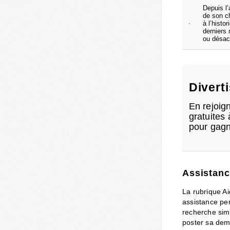
Depuis l’
de son ch
à l’histo
derniers 
ou désact
Divert
En rejoign
gratuites 
pour gagn
Assistanc
La rubrique Ai
assistance pe
recherche simp
poster sa dem