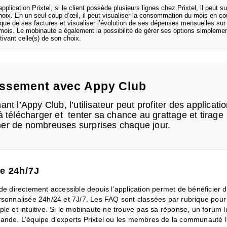
application Prixtel, si le client possède plusieurs lignes chez Prixtel, il peut su
oix. En un seul coup d’œil, il peut visualiser la consommation du mois en co
rique de ses factures et visualiser l’évolution de ses dépenses mensuelles sur 
mois. Le mobinaute a également la possibilité de gérer ses options simplemen
ivant celle(s) de son choix.
issement avec Appy Club
ant l’Appy Club, l’utilisateur peut profiter des applicati
à télécharger et tenter sa chance au grattage et tirage
er de nombreuses surprises chaque jour.
e 24h/7J
de directement accessible depuis l’application permet de bénéficier 
rsonnalisée 24h/24 et 7J/7. Les FAQ sont classées par rubrique pour
le et intuitive. Si le mobinaute ne trouve pas sa réponse, un forum 
ande. L’équipe d’experts Prixtel ou les membres de la communauté l