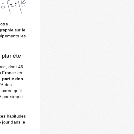
otre
graphie sur le
uipements les
 planète
nce, dont 46
n France en
 partie des
5% des
 parce qu’il
% par simple
ces habitudes
 jour dans le