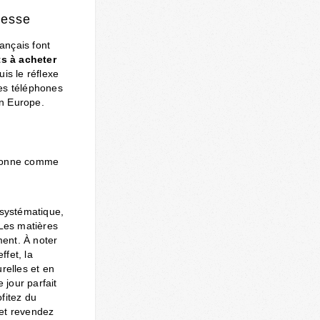
resse
rançais font
ts à acheter
uis le réflexe
des téléphones
en Europe.
itionne comme
 systématique,
 Les matières
ment. À noter
effet, la
relles et en
jour parfait
fitez du
 et revendez