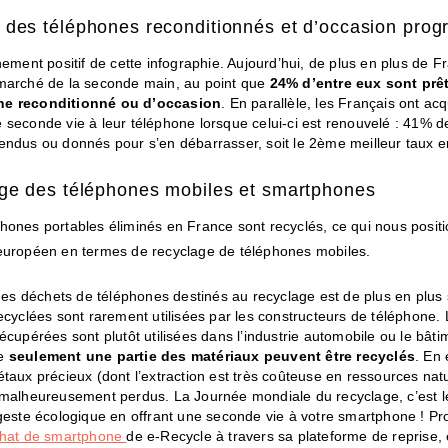
des téléphones reconditionnés et d’occasion prog
nement positif de cette infographie. Aujourd’hui, de plus en plus de F
marché de la seconde main, au point que
24% d’entre eux sont prê
e reconditionné ou d’occasion
. En parallèle, les Français ont acq
 seconde vie à leur téléphone lorsque celui-ci est renouvelé : 41% 
endus ou donnés pour s’en débarrasser, soit le 2ème meilleur taux 
age des téléphones mobiles et smartphones
hones portables éliminés en France sont recyclés, ce qui nous pos
uropéen en termes de recyclage de téléphones mobiles.
 des déchets de téléphones destinés au recyclage est de plus en plus
ecyclées sont rarement utilisées par les constructeurs de téléphone.
écupérées sont plutôt utilisées dans l’industrie automobile ou le bâti
ue
seulement une partie des matériaux peuvent être recyclés
. En 
taux précieux (dont l’extraction est très coûteuse en ressources natu
 malheureusement perdus. La Journée mondiale du recyclage, c’est le 
geste écologique en offrant une seconde vie à votre smartphone ! Pro
chat de smartphone
de e-Recycle à travers sa plateforme de reprise,