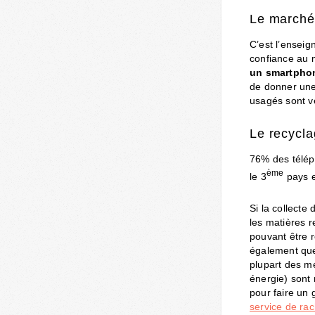
Le marché 
C’est l’enseig
confiance au 
un smartphon
de donner une
usagés sont v
Le recycl
76% des télép
ème
le 3
pays e
Si la collecte
les matières r
pouvant être r
également q
plupart des mé
énergie) sont
pour faire un 
service de ra