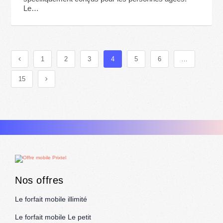
Le…
1
2
3
4
5
6
…
15
Nos offres
Le forfait mobile illimité
Le forfait mobile Le petit