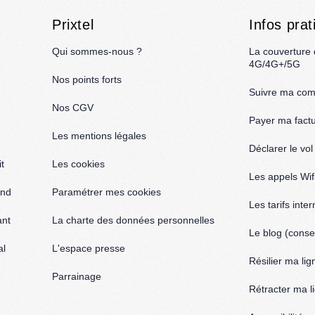
Prixtel
Infos prat
Qui sommes-nous ?
La couverture
4G/4G+/5G
Nos points forts
Suivre ma co
Nos CGV
Payer ma fact
Les mentions légales
Déclarer le vo
t
Les cookies
Les appels Wif
and
Paramétrer mes cookies
Les tarifs inte
ant
La charte des données personnelles
Le blog (consei
al
L'espace presse
Résilier ma lig
Parrainage
Rétracter ma l