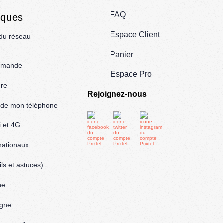
FAQ
iques
Espace Client
 du réseau
Panier
mmande
Espace Pro
ure
Rejoignez-nous
l de mon téléphone
i et 4G
rnationaux
ls et astuces)
ne
igne