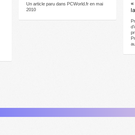
«
Un article paru dans PCWorld.fr en mai
2010
l
Pr
d’
pr
Pr
au