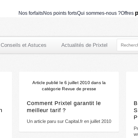
Télécommunications
p
Nos forfaits
Nos points forts
Qui sommes-nous ?
Offres
Conseils et Astuces
Actualités de Prixtel
Article publié le 6 juillet 2010 dans la
catégorie Revue de presse
Comment Prixtel garantit le
B
n
meilleur tarif ?
S
P
Un article paru sur Capital.fr en juillet 2010
r
Pr
w