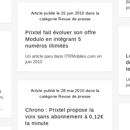
Bl
po
Article publié le 15 juin 2010 dans la
catégorie Revue de presse
Prixtel fait évoluer son offre
Modulo en intégrant 5
numéros illimités
L
Un article paru dans ITRMobiles.com en
juin 2010
d
l
Un
ju
Article publié le 28 mai 2010 dans la
t
catégorie Revue de presse
om,
..
Chrono : Prixtel propose la
voix sans abonnement à 0,12€
la minute