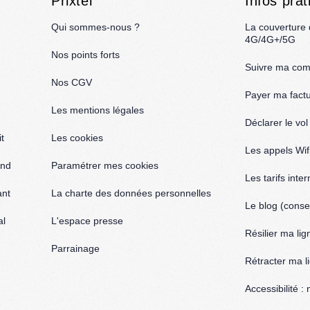
Prixtel
Infos prat
Qui sommes-nous ?
La couverture
4G/4G+/5G
Nos points forts
Suivre ma co
Nos CGV
Payer ma fact
Les mentions légales
Déclarer le vo
t
Les cookies
Les appels Wif
and
Paramétrer mes cookies
Les tarifs inte
ant
La charte des données personnelles
Le blog (consei
al
L'espace presse
Résilier ma lig
Parrainage
Rétracter ma l
Accessibilité 