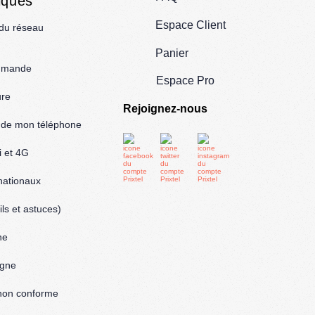
iques
Espace Client
 du réseau
Panier
mmande
Espace Pro
ure
Rejoignez-nous
l de mon téléphone
i et 4G
rnationaux
ls et astuces)
ne
igne
: non conforme