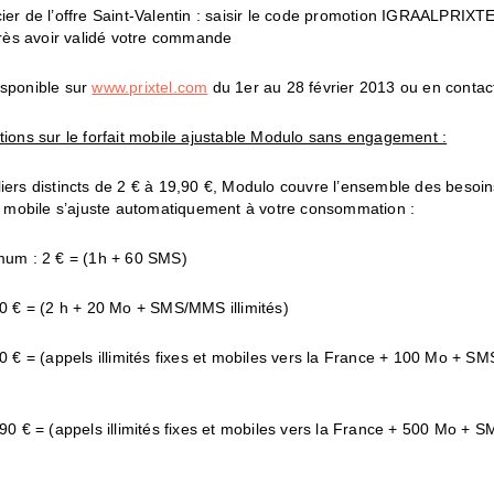
ier de l’offre Saint-Valentin : saisir le code promotion IGRAALPRIXT
ès avoir validé votre commande
isponible sur
www.prixtel.com
du 1er au 28 février 2013 ou en contac
tions sur le forfait mobile ajustable Modulo sans engagement :
liers distincts de 2 € à 19,90 €, Modulo couvre l’ensemble des besoi
it mobile s’ajuste automatiquement à votre consommation :
imum : 2 € = (1h + 60 SMS)
90 € = (2 h + 20 Mo + SMS/MMS illimités)
90 € = (appels illimités fixes et mobiles vers la France + 100 Mo + 
,90 € = (appels illimités fixes et mobiles vers la France + 500 Mo +