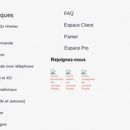
FAQ
iques
Espace Client
 du réseau
Panier
mmande
Espace Pro
ure
Rejoignez-nous
l de mon téléphone
i et 4G
rnationaux
ls et astuces)
ne
igne