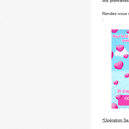
vos premières
Rendez-vous 
:
*Opération Sai