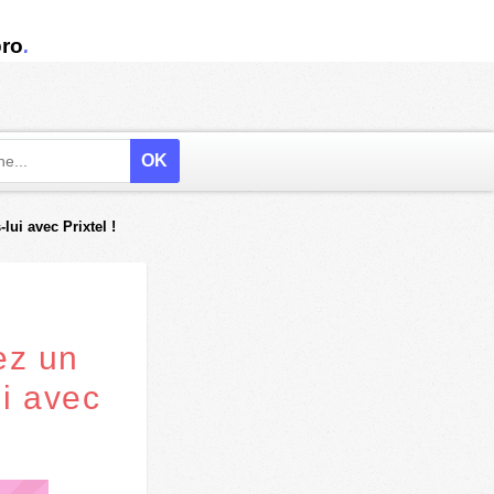
.
ro
lui avec Prixtel !
ez un
ui avec