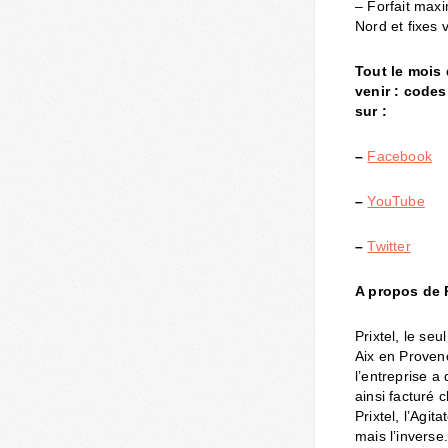
– Forfait maxi
Nord et fixes 
Tout le mois
venir : codes
sur :
–
Facebook
–
YouTube
–
Twitter
A propos de P
Prixtel, le se
Aix en Provenc
l’entreprise a
ainsi facturé 
Prixtel, l’Agi
mais l’inverse.