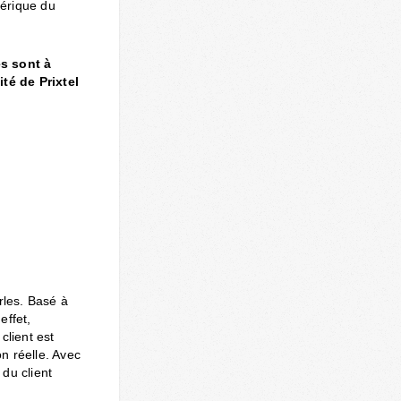
mérique du
s sont à
té de Prixtel
rles. Basé à
effet,
client est
n réelle. Avec
 du client