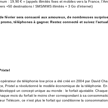
mum : 19,90 € = (appels illimités fixes et mobiles vers la France, l’A
vers +50 destinations / SMS/MMS illimités + 3 Go d’internet)
 de février sera consacré aux amoureux, de nombreuses surprise
 promo, téléphones à gagner. Restez connecté et suivez l’actuali
rixtel
ul opérateur de téléphonie low price a été créé en 2004 par David Cha
e, Prixtel a révolutionné le modèle économique de la téléphonie. En 
 développé un concept unique au monde : le forfait ajustable. Chaque 
chaque mois du forfait le moins cher correspondant à sa consommatio
tateur Télécom, ce n’est plus le forfait qui conditionne la consommation