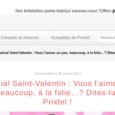
p
Nos forfaits
Nos points forts
Qui sommes-nous ?
Offres
Conseils et Astuces
Actualités de Prixtel
pécial Saint-Valentin : Vous l’aimez un peu, beaucoup, à la folie…? Dites-
Articlé publié le 30 janvier 2013
ial Saint-Valentin : Vous l’aim
eaucoup, à la folie…? Dites-l
Prixtel !