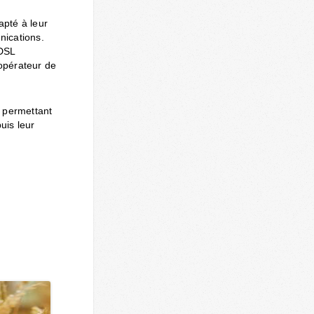
apté à leur
nications.
ADSL
 opérateur de
t permettant
uis leur