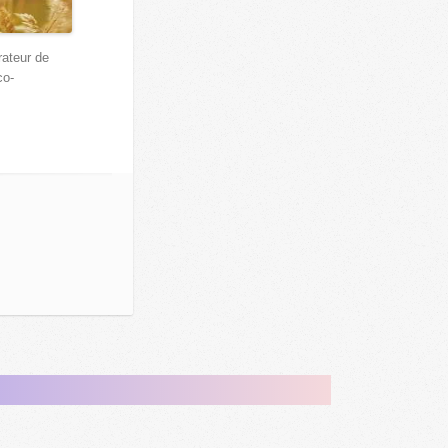
érateur de
co-