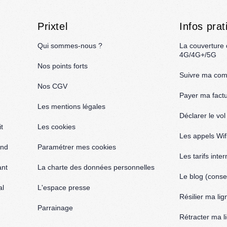
Prixtel
Infos prat
Qui sommes-nous ?
La couverture
4G/4G+/5G
Nos points forts
Suivre ma co
Nos CGV
Payer ma fact
Les mentions légales
Déclarer le vo
t
Les cookies
Les appels Wif
and
Paramétrer mes cookies
Les tarifs inte
ant
La charte des données personnelles
Le blog (consei
al
L'espace presse
Résilier ma lig
Parrainage
Rétracter ma l