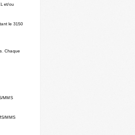
EL et/ou
tant le 3150
ns. Chaque
SMS/MMS
 SMS/MMS