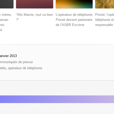
s mères,
“Allo Mamie, tout va bien
L’opérateur de téléphonie
Prixtel, l’op
Maman
?”
Prixtel devient partenaire
téléphonie é
vec
de l’ASBR Escrime
responsable
el
anvier 2013
mmuniqués de presse
obile
,
opérateur de téléphonie