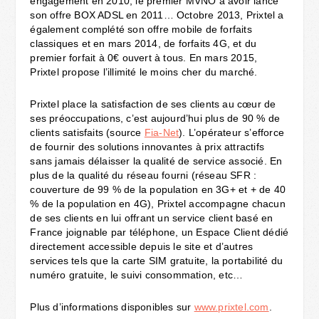
engagement en 2010, le premier MVNO à avoir lancé
son offre BOX ADSL en 2011… Octobre 2013, Prixtel a
également complété son offre mobile de forfaits
classiques et en mars 2014, de forfaits 4G, et du
premier forfait à 0€ ouvert à tous. En mars 2015,
Prixtel propose l’illimité le moins cher du marché.
Prixtel place la satisfaction de ses clients au cœur de
ses préoccupations, c’est aujourd’hui plus de 90 % de
clients satisfaits (source
Fia-Net
). L’opérateur s’efforce
de fournir des solutions innovantes à prix attractifs
sans jamais délaisser la qualité de service associé. En
plus de la qualité du réseau fourni (réseau SFR :
couverture de 99 % de la population en 3G+ et + de 40
% de la population en 4G), Prixtel accompagne chacun
de ses clients en lui offrant un service client basé en
France joignable par téléphone, un Espace Client dédié
directement accessible depuis le site et d’autres
services tels que la carte SIM gratuite, la portabilité du
numéro gratuite, le suivi consommation, etc…
Plus d’informations disponibles sur
www.prixtel.com
.