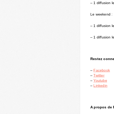
– 1 diffusion l
Le weekend :
– 1 diffusion 
– 1 diffusion 
Restez connec
–
Facebook
–
Twitter
–
Youtube
–
Linkedin
A propos de P