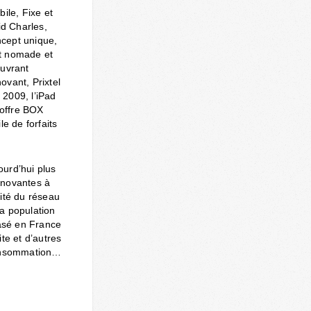
ile, Fixe et
id Charles,
ncept unique,
et nomade et
ouvrant
ovant, Prixtel
 2009, l’iPad
 offre BOX
e de forfaits
ourd’hui plus
innovantes à
lité du réseau
a population
basé en France
te et d’autres
 consommation…