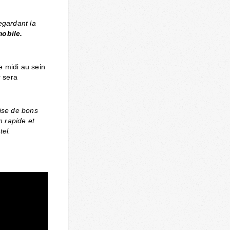
egardant la
mobile.
e midi au sein
r sera
lise de bons
n rapide et
tel.