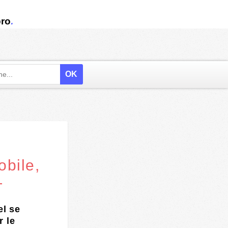
.
ro
obile,
+
el se
r le