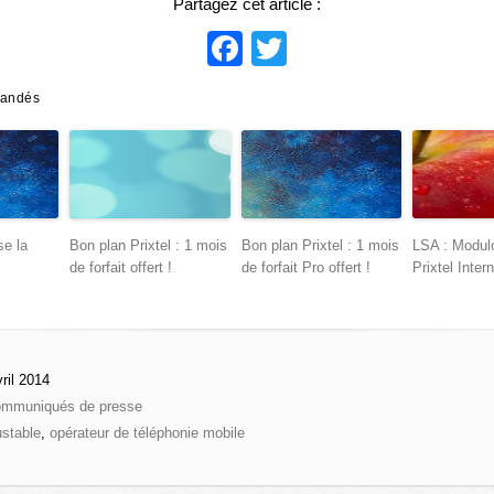
Partagez cet article :
Facebook
Twitter
mandés
se la
Bon plan Prixtel : 1 mois
Bon plan Prixtel : 1 mois
LSA : Modu
de forfait offert !
de forfait Pro offert !
Prixtel Inter
ril 2014
mmuniqués de presse
justable
,
opérateur de téléphonie mobile