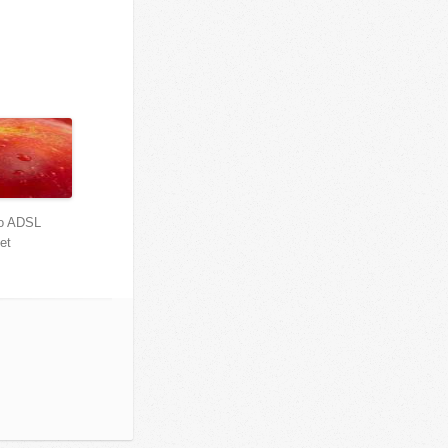
lo ADSL
net