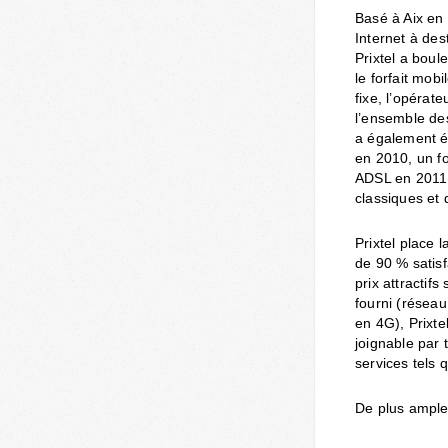
Basé à Aix en 
Internet à des
Prixtel a bou
le forfait mob
fixe, l’opérat
l’ensemble des
a également ét
en 2010, un f
ADSL en 2011…
classiques et 
Prixtel place 
de 90 % satisf
prix attractif
fourni (résea
en 4G), Prixte
joignable par 
services tels 
De plus amples