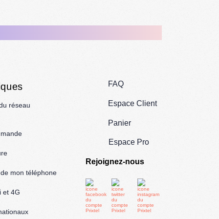
FAQ
iques
Espace Client
 du réseau
Panier
mmande
Espace Pro
ure
Rejoignez-nous
l de mon téléphone
i et 4G
rnationaux