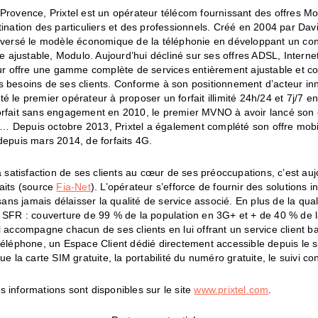
Provence, Prixtel est un opérateur télécom fournissant des offres Mob
tination des particuliers et des professionnels. Créé en 2004 par Dav
leversé le modèle économique de la téléphonie en développant un co
ile ajustable, Modulo. Aujourd’hui décliné sur ses offres ADSL, Intern
eur offre une gamme complète de services entièrement ajustable et c
 besoins de ses clients. Conforme à son positionnement d’acteur inn
é le premier opérateur à proposer un forfait illimité 24h/24 et 7j/7 en
orfait sans engagement en 2010, le premier MVNO à avoir lancé son
 Depuis octobre 2013, Prixtel a également complété son offre mobil
depuis mars 2014, de forfaits 4G.
la satisfaction de ses clients au cœur de ses préoccupations, c’est auj
aits (source
Fia-Net
). L’opérateur s’efforce de fournir des solutions 
s sans jamais délaisser la qualité de service associé. En plus de la qua
u SFR : couverture de 99 % de la population en 3G+ et + de 40 % de l
l accompagne chacun de ses clients en lui offrant un service client 
téléphone, un Espace Client dédié directement accessible depuis le si
que la carte SIM gratuite, la portabilité du numéro gratuite, le suivi
 informations sont disponibles sur le site
www.prixtel.com
.