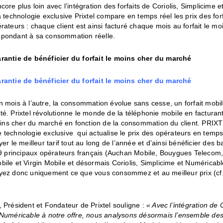
core plus loin avec l’intégration des forfaits de Coriolis, Simplicime 
a technologie exclusive Prixtel compare en temps réel les prix des for
rateurs : chaque client est ainsi facturé chaque mois au forfait le mo
pondant à sa consommation réelle.
rantie de bénéficier du forfait le moins cher du marché
rantie de bénéficier du forfait le moins cher du marché
 mois à l’autre, la consommation évolue sans cesse, un forfait mobil
é. Prixtel révolutionne le monde de la téléphonie mobile en factura
moins cher du marché en fonction de la consommation du client. PRIX
technologie exclusive qui actualise le prix des opérateurs en temps 
yer le meilleur tarif tout au long de l’année et d’ainsi bénéficier des b
s 9 principaux opérateurs français (Auchan Mobile, Bouygues Telecom
bile et Virgin Mobile et désormais Coriolis, Simplicime et Numéricab
yez donc uniquement ce que vous consommez et au meilleur prix (cf. 
 Président et Fondateur de Prixtel souligne :
«
Avec l’intégration de C
 Numéricable à notre offre, nous analysons désormais l’ensemble de