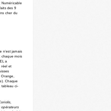
et Numéricable
faits des 9
ins cher du
e n’est jamais
nt chaque mois
TEL a
réel et
aisses
, Orange,
le). Chaque
tableau ci-
oriolis,
s opérateurs