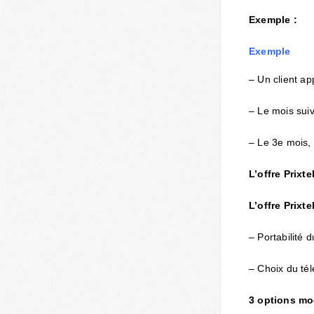
Exemple :
Exemple
– Un client ap
– Le mois suiva
– Le 3e mois, i
L’offre Prixte
L’offre Prixt
– Portabilité
– Choix du té
3 options mo