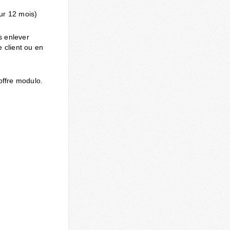
ur 12 mois)
s enlever
 client ou en
’offre modulo.