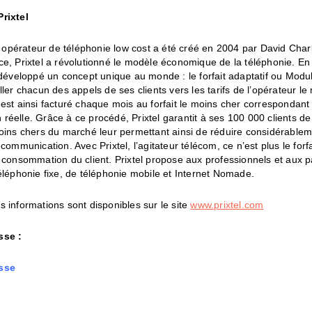
rixtel
ul opérateur de téléphonie low cost a été créé en 2004 par David Char
e, Prixtel a révolutionné le modèle économique de la téléphonie. En 
 développé un concept unique au monde : le forfait adaptatif ou Modu
ller chacun des appels de ses clients vers les tarifs de l’opérateur le
est ainsi facturé chaque mois au forfait le moins cher correspondant
éelle. Grâce à ce procédé, Prixtel garantit à ses 100 000 clients de
oins chers du marché leur permettant ainsi de réduire considérablem
communication. Avec Prixtel, l’agitateur télécom, ce n’est plus le forfa
 consommation du client. Prixtel propose aux professionnels et aux pa
éléphonie fixe, de téléphonie mobile et Internet Nomade.
 informations sont disponibles sur le site
www.prixtel.com
sse :
sse