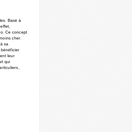
les. Basé à
effet,
lo. Ce concept
 moins cher.
 à sa
 bénéficier
ent leur
it qui
rticuliers,