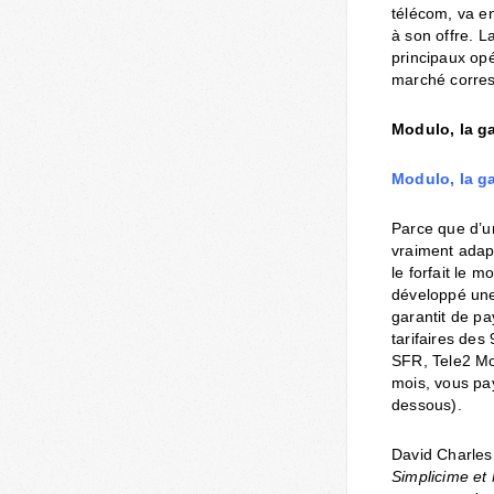
télécom, va en
à son offre. L
principaux opé
marché corres
Modulo, la ga
Modulo, la ga
Parce que d’un
vraiment adapt
le forfait le 
développé une 
garantit de pa
tarifaires de
SFR, Tele2 Mo
mois, vous pa
dessous).
David Charles,
Simplicime et