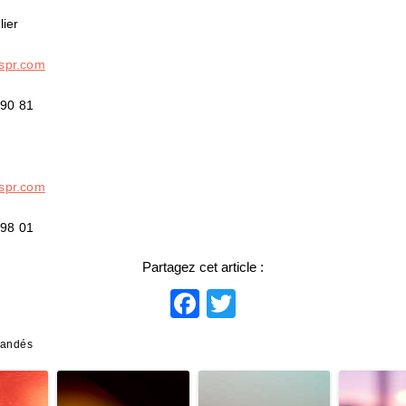
lier
spr.com
 90 81
n
spr.com
 98 01
Partagez cet article :
Facebook
Twitter
mandés