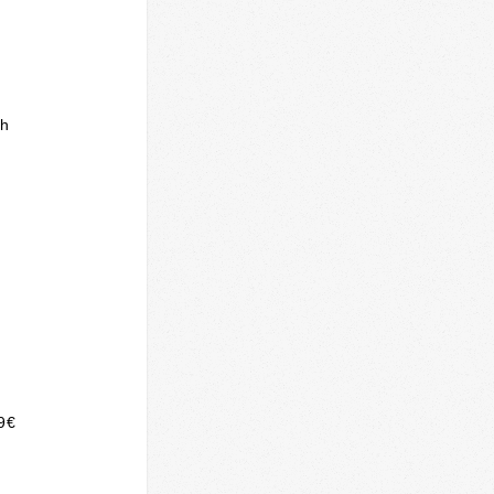
1h
9€