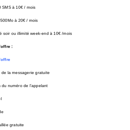
00 SMS à 10€ / mois
a 500Mo à 20€ / mois
ité soir ou illimité week-end à 10€ /mois
’offre :
’offre
 de la messagerie gratuite
n du numéro de l’appelant
l
de
illée gratuite