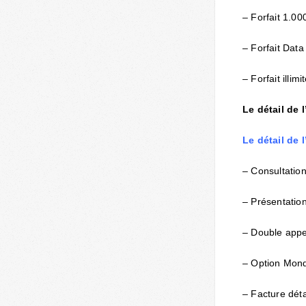
– Forfait 1.0
– Forfait Dat
– Forfait illim
Le détail de l
Le détail de l
– Consultation
– Présentatio
– Double appe
– Option Mon
– Facture déta