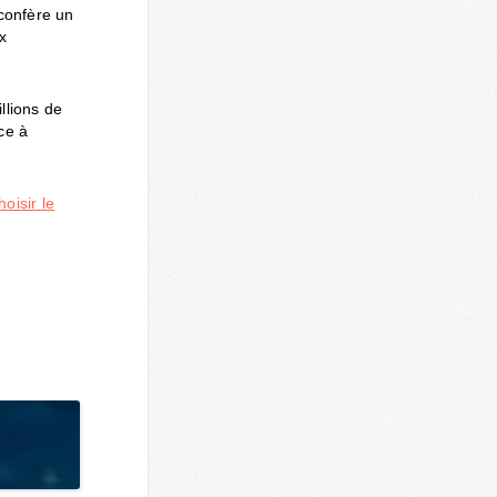
 confère un
ux
llions de
ce à
oisir le