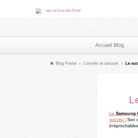
Accueil Blog
Blog Prixtel
Conseils et astuces
Le su
L
Le
Samsung G
succès !
Son d
irréprochables 