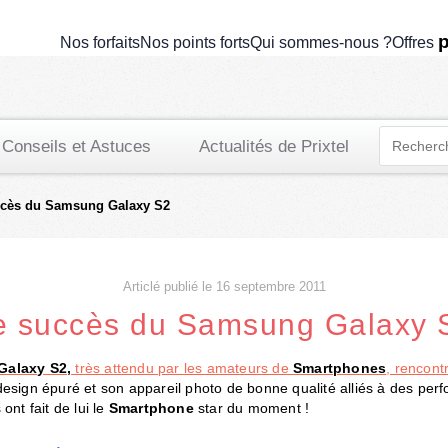
p
Nos forfaits
Nos points forts
Qui sommes-nous ?
Offres
Conseils et Astuces
Actualités de Prixtel
ccès du Samsung Galaxy S2
Articlé publié le 16 septembre 2011
e succès du Samsung Galaxy 
alaxy S2,
très attendu par les amateurs de
Smartphones
, rencont
esign épuré et son appareil photo de bonne qualité alliés à des per
ont fait de lui le
Smartphone
star du moment !