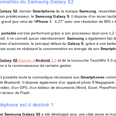
ionnalités du Samsung Galaxy S2
Galaxy S2
, dernier
Smartphone
de la marque
Samsung
, ressemble
on prédécesseur, le
Samsung Galaxy S
. Il dispose d’un écran tacti
 grand que celui de l’
iPhone
4 : 4,27″ avec une résolution de 800 x 4
 portable
est très performant grâce à son processeur dual-core 1,
sif, il ne connaît aucun ralentissement.
Samsung
a également fait d
rmes d’autonomie, le principal défaut du
Galaxy S
, grâce à une batte
ais aussi en réduisant la consommation en énergie de son
Smartph
Galaxy S2
dispose d’
Android
2.3
et de la surcouche TouchWiz 4.0 qui
ce à la reconnaissance de certains gestes.
 il possède toute la connectique nécessaire aux
Smartphones
comme 
le Bluetooth. Il dispose également d’un appareil photo 8 Megapixels
vidéo, d’un GPS, d’un éditeur de documents (Word, Excel, PowePoint,
n lecteur de Flash…
éléphone est-il destiné ?
ne
Samsung Galaxy S2
a été développé pour une cible jeune et mo