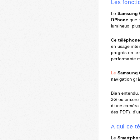
Les fonct
Le
Samsung 
l’
iPhone
que s
lumineux, plus
Ce
téléphone
en usage inten
progrès en te
performante m
Le
Samsung 
navigation grâ
Bien entendu,
3G ou encore 
d’une caméra 
des PDF), d’u
A qui ce t
Le
Smartpho