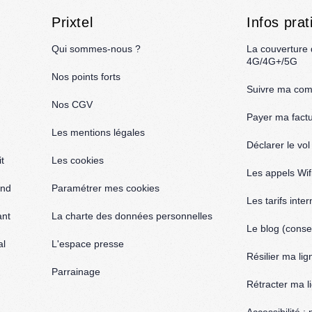
Prixtel
Infos prat
Qui sommes-nous ?
La couverture
4G/4G+/5G
Nos points forts
Suivre ma co
Nos CGV
Payer ma fact
Les mentions légales
Déclarer le vo
t
Les cookies
Les appels Wif
and
Paramétrer mes cookies
Les tarifs inte
ant
La charte des données personnelles
Le blog (consei
al
L'espace presse
Résilier ma lig
Parrainage
Rétracter ma l