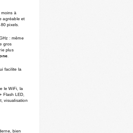
 moins à
le agréable et
80 pixels.
2 GHz : même
e gros
rie plus
one
.
 facilite la
le WiFi, la
 + Flash LED,
 visualisation
derne, bien