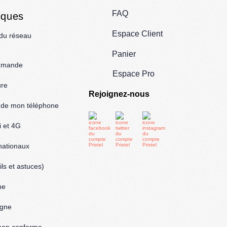
FAQ
iques
Espace Client
 du réseau
Panier
mmande
Espace Pro
ure
Rejoignez-nous
l de mon téléphone
i et 4G
rnationaux
ls et astuces)
ne
igne