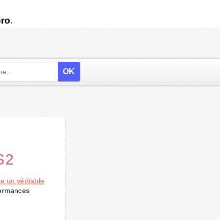
.
ro
S2
re un véritable
formances