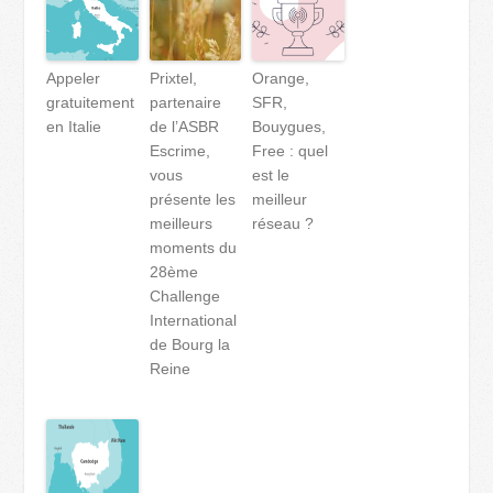
Appeler
Prixtel,
Orange,
gratuitement
partenaire
SFR,
en Italie
de l’ASBR
Bouygues,
Escrime,
Free : quel
vous
est le
présente les
meilleur
meilleurs
réseau ?
moments du
28ème
Challenge
International
de Bourg la
Reine