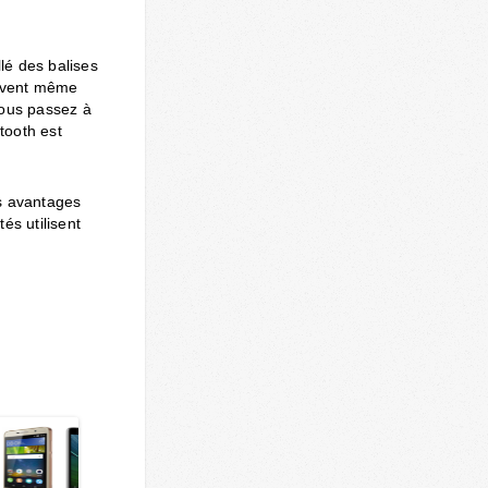
llé des balises
euvent même
vous passez à
tooth est
es avantages
és utilisent