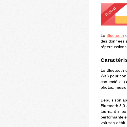
Le
Bluetooth
e
des données à 
répercussions
Caractéri
Le Bluetooth 
Wifi) pour con
connectés…) a
photos, musi
Depuis son app
Bluetooth 3.0 
tournant impor
performante e
voit son débit