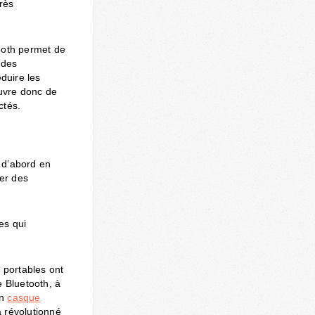
rès
ooth permet de
 des
duire les
ouvre donc de
ctés.
 d’abord en
er des
es qui
 portables ont
e Bluetooth, à
un
casque
a révolutionné