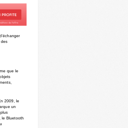
 d’échanger
 des
ême que le
objets
ments,
En 2009, le
marque un
 plus
 le Bluetooth
au