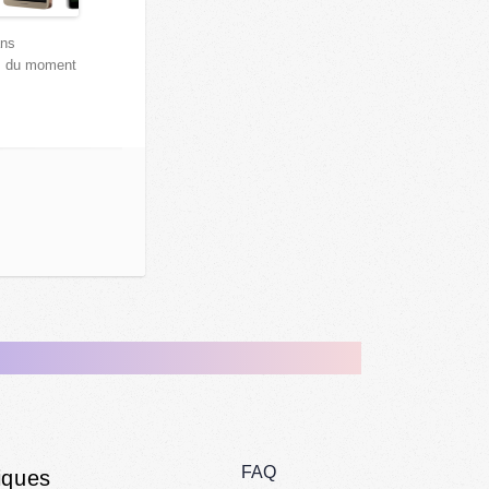
ans
s du moment
FAQ
iques