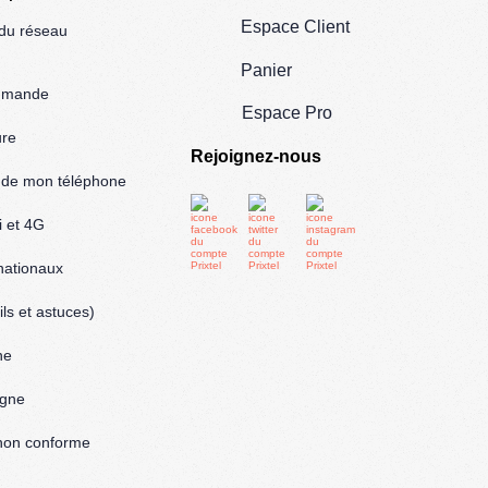
Espace Client
 du réseau
Panier
mmande
Espace Pro
ure
Rejoignez-nous
l de mon téléphone
i et 4G
rnationaux
ls et astuces)
ne
igne
: non conforme