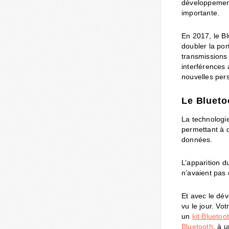
développement
importante.
En 2017, le B
doubler la por
transmissions 
interférences 
nouvelles pers
Le Blueto
La technologi
permettant à 
données.
L’apparition 
n’avaient pas
Et avec le dé
vu le jour. Vo
un
kit Bluetoo
Bluetooth
, à 