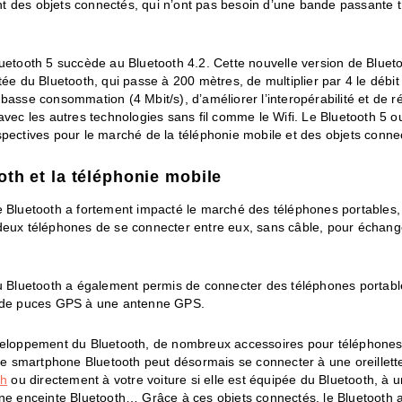
 des objets connectés, qui n’ont pas besoin d’une bande passante t
luetooth 5 succède au Bluetooth 4.2. Cette nouvelle version de Bluet
tée du Bluetooth, qui passe à 200 mètres, de multiplier par 4 le débit
basse consommation (4 Mbit/s), d’améliorer l’interopérabilité et de ré
avec les autres technologies sans fil comme le Wifi. Le Bluetooth 5 
pectives pour le marché de la téléphonie mobile et des objets conne
oth et la téléphonie mobile
e Bluetooth a fortement impacté le marché des téléphones portables,
deux téléphones de se connecter entre eux, sans câble, pour échang
du Bluetooth a également permis de connecter des téléphones portabl
 de puces GPS à une antenne GPS.
veloppement du Bluetooth, de nombreux accessoires pour téléphones
tre smartphone Bluetooth peut désormais se connecter à une oreillett
th
ou directement à votre voiture si elle est équipée du Bluetooth, à 
une enceinte Bluetooth… Grâce à ces objets connectés, le Bluetooth 