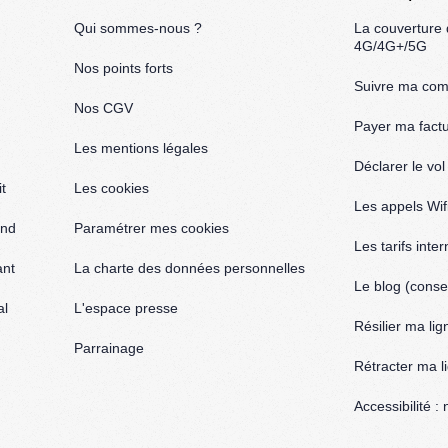
Qui sommes-nous ?
La couverture
4G/4G+/5G
Nos points forts
Suivre ma co
Nos CGV
Payer ma fact
Les mentions légales
Déclarer le vo
t
Les cookies
Les appels Wif
and
Paramétrer mes cookies
Les tarifs inte
ant
La charte des données personnelles
Le blog (consei
al
L'espace presse
Résilier ma lig
Parrainage
Rétracter ma l
Accessibilité 