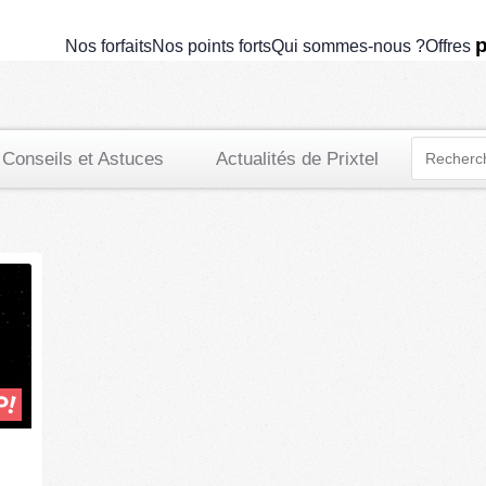
nouveau smartphone
p
Nos forfaits
Nos points forts
Qui sommes-nous ?
Offres
Conseils et Astuces
Actualités de Prixtel
a