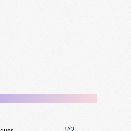
FAQ
iques