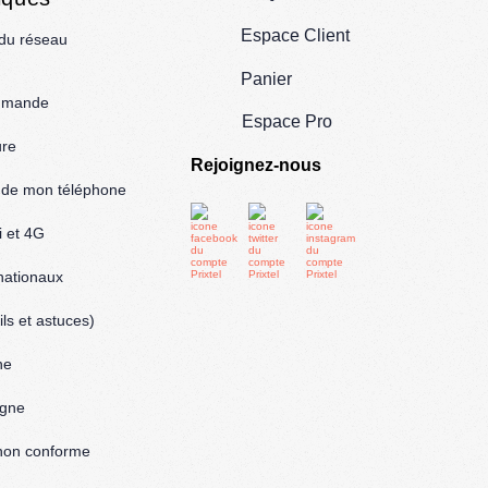
Espace Client
 du réseau
Panier
mmande
Espace Pro
ure
Rejoignez-nous
l de mon téléphone
i et 4G
rnationaux
ls et astuces)
ne
igne
: non conforme