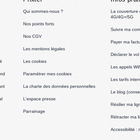
Qui sommes-nous ?
La couverture
4G/4G+/5G
Nos points forts
Suivre ma co
Nos CGV
Payer ma fact
Les mentions légales
Déclarer le vo
t
Les cookies
Les appels Wif
and
Paramétrer mes cookies
Les tarifs inte
ant
La charte des données personnelles
Le blog (consei
al
L'espace presse
Résilier ma lig
Parrainage
Rétracter ma l
Accessibilité 