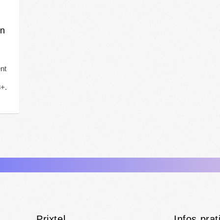
en
nt
8+.
Prixtel
Infos prat