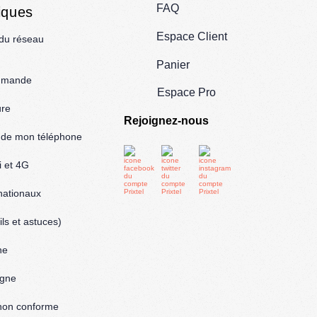
FAQ
iques
Espace Client
 du réseau
Panier
mmande
Espace Pro
ure
Rejoignez-nous
l de mon téléphone
i et 4G
rnationaux
ls et astuces)
ne
igne
: non conforme