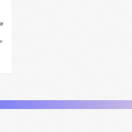
ir
Le
n