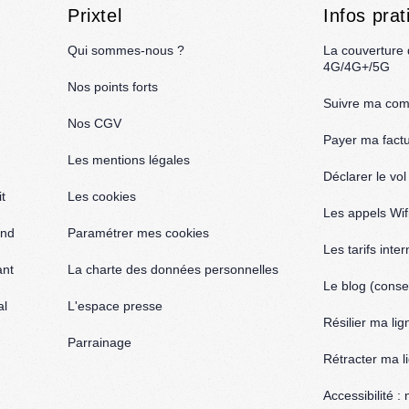
Prixtel
Infos prat
Qui sommes-nous ?
La couverture
4G/4G+/5G
Nos points forts
Suivre ma co
Nos CGV
Payer ma fact
Les mentions légales
Déclarer le vo
t
Les cookies
Les appels Wif
and
Paramétrer mes cookies
Les tarifs inte
ant
La charte des données personnelles
Le blog (consei
al
L'espace presse
Résilier ma lig
Parrainage
Rétracter ma l
Accessibilité 