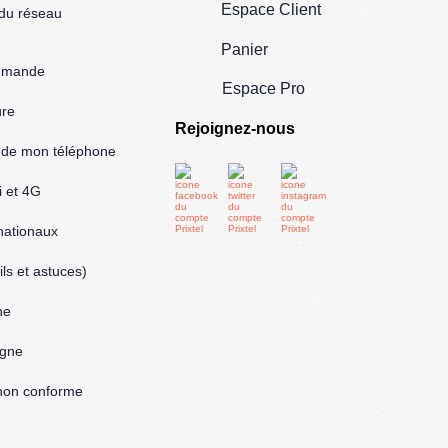
Espace Client
 du réseau
Panier
mmande
Espace Pro
ure
Rejoignez-nous
l de mon téléphone
i et 4G
rnationaux
ls et astuces)
ne
igne
: non conforme