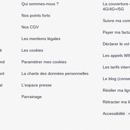
Qui sommes-nous ?
La couverture
4G/4G+/5G
Nos points forts
Suivre ma co
Nos CGV
Payer ma fact
Les mentions légales
Déclarer le vo
t
Les cookies
Les appels Wif
and
Paramétrer mes cookies
Les tarifs inte
ant
La charte des données personnelles
Le blog (consei
al
L'espace presse
Résilier ma lig
Parrainage
Rétracter ma l
Accessibilité 