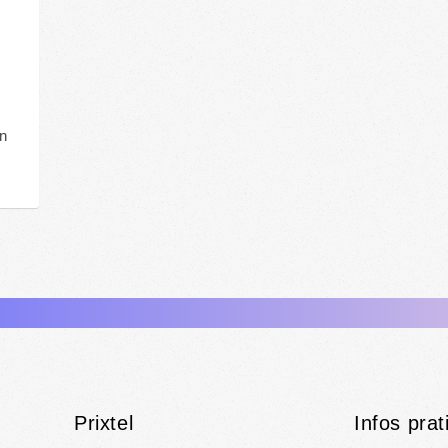
?
s
en
Prixtel
Infos prat