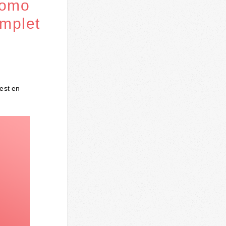
romo
omplet
 est en