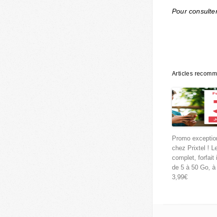
Pour consulter 
Articles recom
Promo exceptio
chez Prixtel ! L
complet, forfait i
de 5 à 50 Go, à 
3,99€