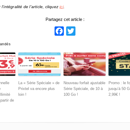
l’intégralité de l’article, cliquez
ici
.
Partagez cet article :
Facebook
Twitter
mandés
nnelle
La « Série Spéciale » de
Nouveau forfait ajustable
Promo : le fo
e
Prixtel va encore plus
Série Spéciale, de 10 à
jusqu’à 50 G
llimité
loin !
100 Go !
2,99€ !
partir de