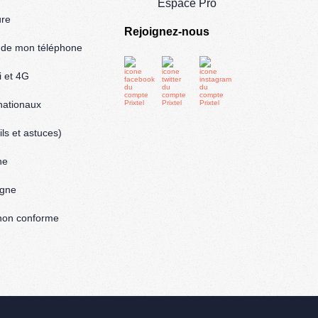
Espace Pro
ure
Rejoignez-nous
l de mon téléphone
i et 4G
rnationaux
ls et astuces)
ne
igne
: non conforme