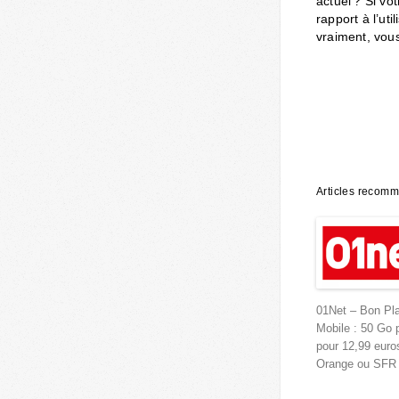
actuel ? Si vo
rapport à l’ut
vraiment, vou
Articles recom
01Net – Bon Pla
Mobile : 50 Go 
pour 12,99 euro
Orange ou SFR