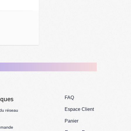
FAQ
iques
Espace Client
 du réseau
Panier
mmande