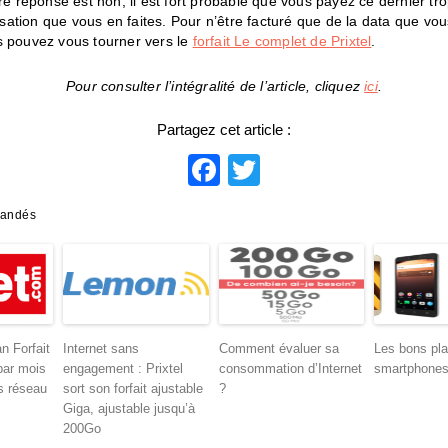
tre réponse est non, il est fort probable que vous payez ce dernier tr
ilisation que vous en faites. Pour n’être facturé que de la data que 
s pouvez vous tourner vers le
forfait Le complet de Prixtel
.
Pour consulter l’intégralité de l’article, cliquez
ici
.
Partagez cet article :
Facebook
Twitter
mandés
n Forfait
Internet sans
Comment évaluer sa
Les bons pl
par mois
engagement : Prixtel
consommation d’Internet
smartphone
s réseau
sort son forfait ajustable
?
Giga, ajustable jusqu’à
200Go