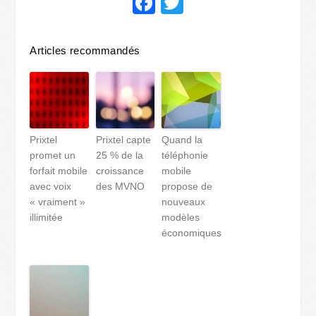
Facebook
Twitter
Articles recommandés
Prixtel
Prixtel capte
Quand la
promet un
25 % de la
téléphonie
forfait mobile
croissance
mobile
avec voix
des MVNO
propose de
« vraiment »
nouveaux
illimitée
modèles
économiques