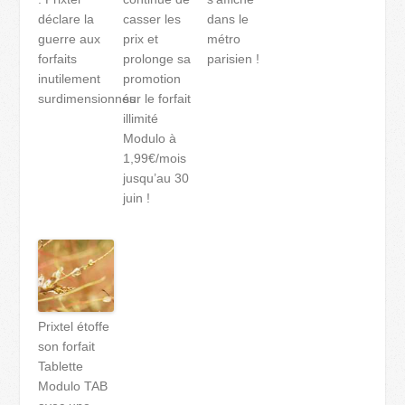
déclare la
casser les
dans le
guerre aux
prix et
métro
forfaits
prolonge sa
parisien !
inutilement
promotion
surdimensionnés
sur le forfait
illimité
Modulo à
1,99€/mois
jusqu’au 30
juin !
Prixtel étoffe
son forfait
Tablette
Modulo TAB