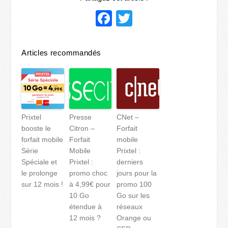
Facebook
Twitter
Articles recommandés
Prixtel
Presse
CNet –
booste le
Citron –
Forfait
forfait mobile
Forfait
mobile
Série
Mobile
Prixtel :
Spéciale et
Prixtel :
derniers
le prolonge
promo choc
jours pour la
sur 12 mois !
à 4,99€ pour
promo 100
10 Go
Go sur les
étendue à
réseaux
12 mois ?
Orange ou