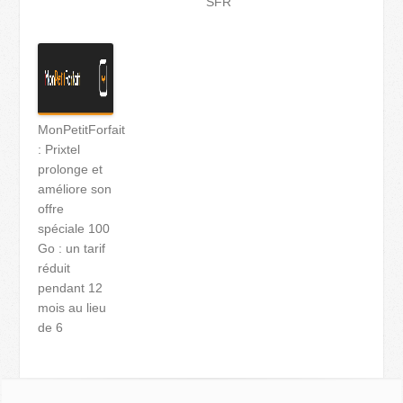
SFR
MonPetitForfait
: Prixtel
prolonge et
améliore son
offre
spéciale 100
Go : un tarif
réduit
pendant 12
mois au lieu
de 6