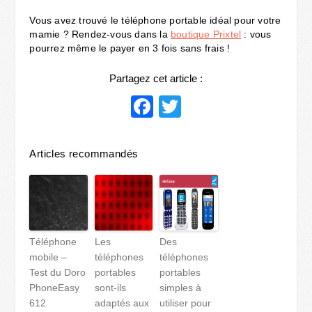
Vous avez trouvé le téléphone portable idéal pour votre
mamie ? Rendez-vous dans la
boutique Prixtel
: vous
pourrez même le payer en 3 fois sans frais !
Partagez cet article :
Facebook
Twitter
Articles recommandés
Téléphone
Les
Des
mobile –
téléphones
téléphones
Test du Doro
portables
portables
PhoneEasy
sont-ils
simples à
612
adaptés aux
utiliser pour