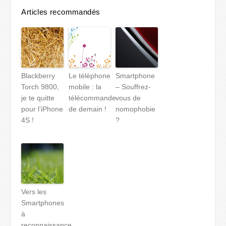
Articles recommandés
Blackberry
Le téléphone
Smartphone
Torch 9800,
mobile : la
– Souffrez-
je te quitte
télécommande
vous de
pour l’iPhone
de demain !
nomophobie
4S !
?
Vers les
Smartphones
à
reconnaissance