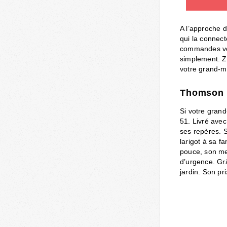
A l’approche d
qui la connect
commandes voc
simplement. Z
votre grand-m
Thomson S
Si votre grand
51. Livré ave
ses repères. S
larigot à sa f
pouce, son men
d’urgence. Grâ
jardin. Son pr