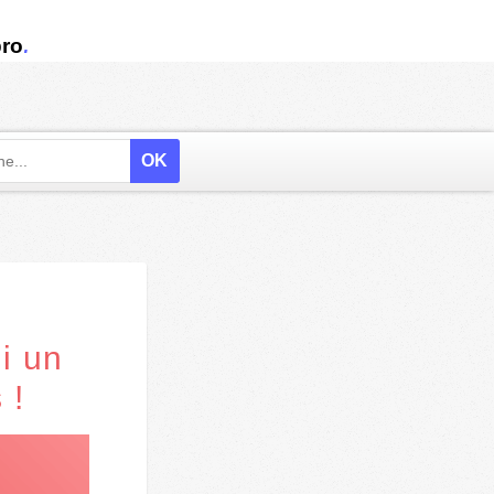
.
ro
i un
 !