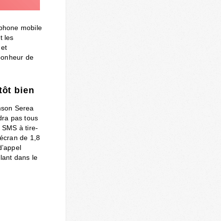
éphone mobile
t les
 et
 bonheur de
tôt bien
omson Serea
dra pas tous
 SMS à tire-
 écran de 1,8
d’appel
lant dans le