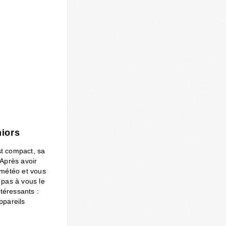
niors
st compact, sa
 Après avoir
 météo et vous
a pas à vous le
téressants :
ppareils