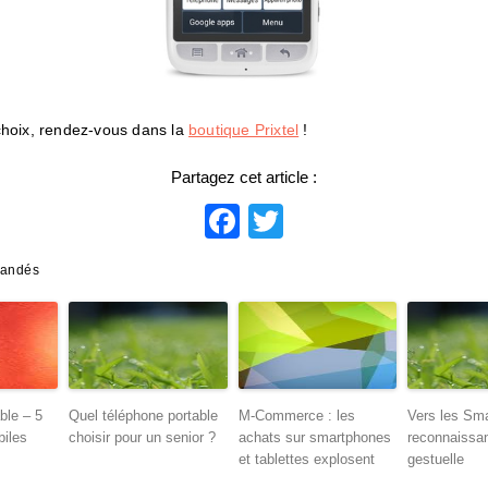
choix, rendez-vous dans la
boutique Prixtel
!
Partagez cet article :
Facebook
Twitter
mandés
ble – 5
Quel téléphone portable
M-Commerce : les
Vers les Sm
biles
choisir pour un senior ?
achats sur smartphones
reconnaissa
et tablettes explosent
gestuelle