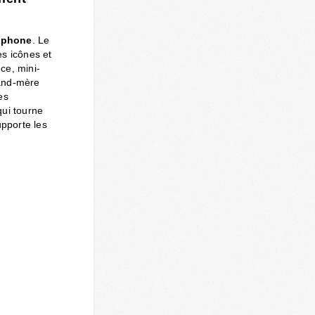
tphone
. Le
es icônes et
nce, mini-
rand-mère
es
qui tourne
upporte les