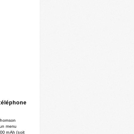
 téléphone
 Thomson
t un menu
100 mAh (soit