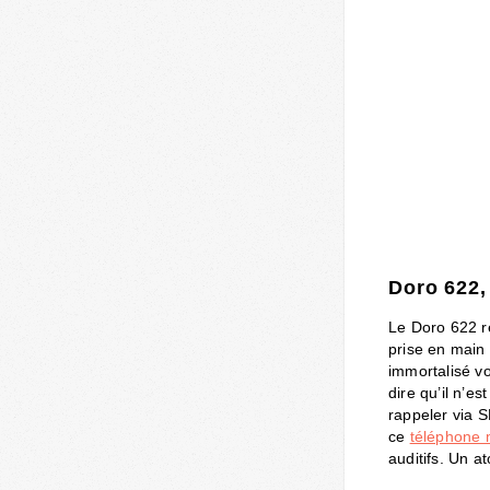
Doro 622,
Le Doro 622 r
prise en main 
immortalisé v
dire qu’il n’es
rappeler via S
ce
téléphone 
auditifs. Un a