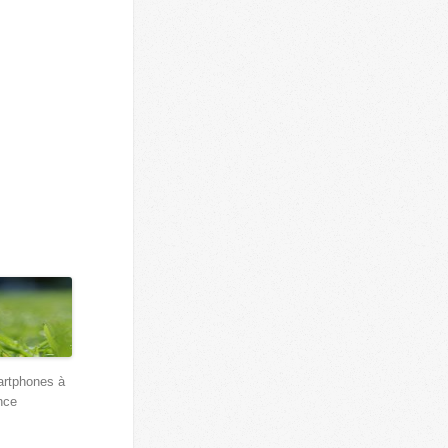
artphones à
nce