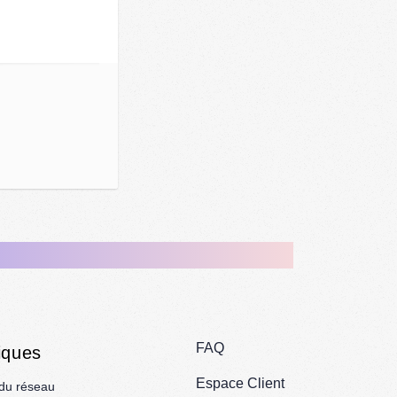
s
FAQ
iques
Espace Client
 du réseau