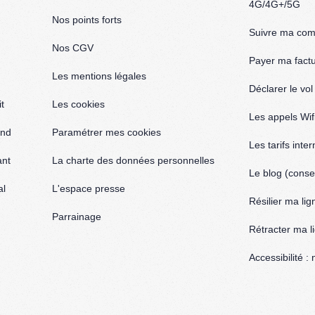
4G/4G+/5G
Nos points forts
Suivre ma co
Nos CGV
Payer ma fact
Les mentions légales
Déclarer le vo
t
Les cookies
Les appels Wif
and
Paramétrer mes cookies
Les tarifs inte
ant
La charte des données personnelles
Le blog (consei
al
L'espace presse
Résilier ma lig
Parrainage
Rétracter ma l
Accessibilité 