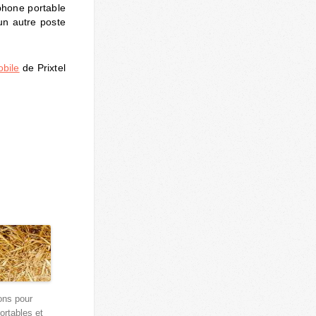
phone portable
un autre poste
bile
de Prixtel
ons pour
ortables et