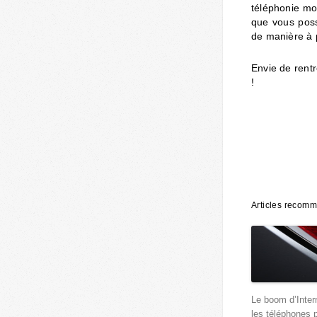
téléphonie mo
que vous poss
de manière à p
Envie de rentr
!
Articles recom
Le boom d’Inter
les téléphones 