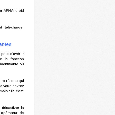
ger APNAndroid
t télécharger
tables
 peut s’avérer
e la fonction
identifiable ou
utre réseau qui
ar vous devrez
ais elle évite
 désactiver la
 opérateur de