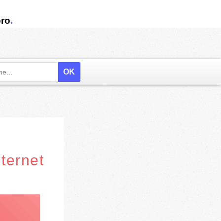
.
ro
ternet