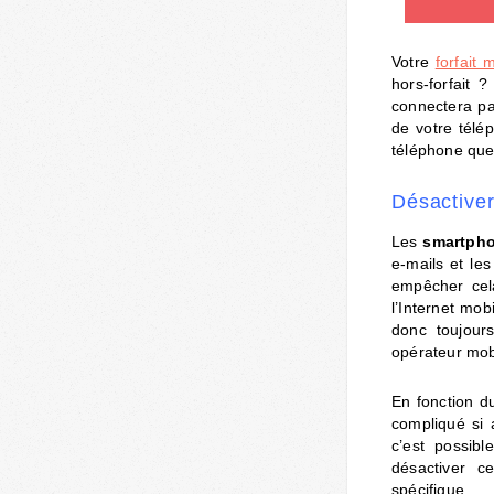
Votre
forfait
hors-forfait 
connectera pas
de votre télé
téléphone que
Désactiver
Les
smartph
e-mails et le
empêcher cela
l’Internet mo
donc toujour
opérateur mob
En fonction d
compliqué si 
c’est possib
désactiver c
spécifique.