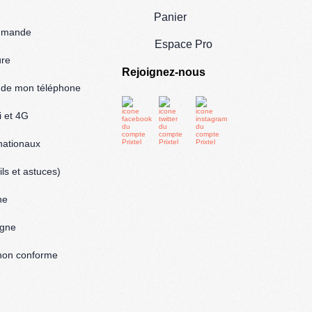
Panier
mmande
Espace Pro
ure
Rejoignez-nous
l de mon téléphone
i et 4G
rnationaux
ls et astuces)
ne
igne
: non conforme