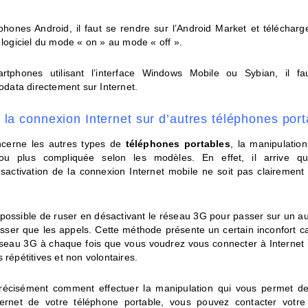
phones Android, il faut se rendre sur l’Android Market et téléchar
 logiciel du mode « on » au mode « off ».
rtphones utilisant l’interface Windows Mobile ou Sybian, il fau
Nodata directement sur Internet.
 la connexion Internet sur d’autres téléphones por
ncerne les autres types de
téléphones portables
, la manipulation
ou plus compliquée selon les modèles. En effet, il arrive qu
ésactivation de la connexion Internet mobile ne soit pas clairement 
s possible de ruser en désactivant le réseau 3G pour passer sur un a
asser que les appels. Cette méthode présente un certain inconfort c
réseau 3G à chaque fois que vous voudrez vous connecter à Internet m
 répétitives et non volontaires.
récisément comment effectuer la manipulation qui vous permet de
ternet de votre téléphone portable, vous pouvez contacter votre