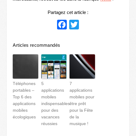
Partagez cet article :
Facebook
Twitter
Articles recommandés
Téléphones
5
7
portables –
applications
applications
Top 6 des
mobiles
mobiles pour
applications
indispensables
être prêt
mobiles
pour des
pour la Fête
écologiques
vacances
de la
réussies
musique !