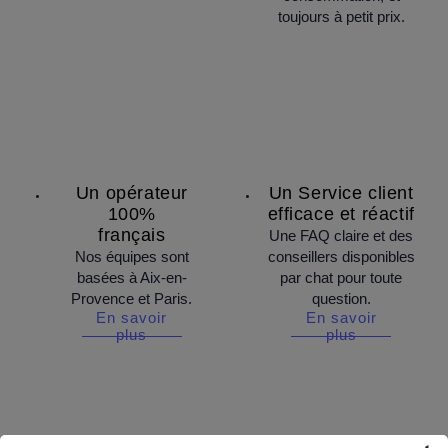
toujours à petit prix.
Un opérateur
Un Service client
100%
efficace et réactif
français
Une FAQ claire et des
Nos équipes sont
conseillers disponibles
basées à Aix-en-
par chat pour toute
Provence et Paris.
question.
En savoir
En savoir
plus
plus