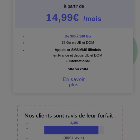
à partir de
14,99€
/mois
De 300 à 340 Go
38 Go en UE et DOM
Appels et SMS/MMS illimités
en France et depuis UE et DOM
+ International
SIM ou eSIM
En savoir
plus
Nos clients sont ravis de leur forfait :
4,3/5
(8004 avis)