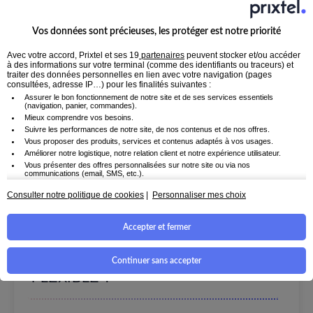
Vos données sont précieuses, les protéger est notre priorité
Les questions fréquentes
Avec votre accord, Prixtel et ses 19
partenaires
peuvent stocker et/ou accéder
sur nos forfaits
à des informations sur votre terminal (comme des identifiants ou traceurs) et
traiter des données personnelles en lien avec votre navigation (pages
consultées, adresse IP…) pour les finalités suivantes :
Assurer le bon fonctionnement de notre site et de ses services essentiels
(navigation, panier, commandes).
Mieux comprendre vos besoins.
Suivre les performances de notre site, de nos contenus et de nos offres.
POURQUOI CHOISIR UN
Vous proposer des produits, services et contenus adaptés à vos usages.
Améliorer notre logistique, notre relation client et notre expérience utilisateur.
FORFAIT MOBILE SANS
Vous présenter des offres personnalisées sur notre site ou via nos
communications (email, SMS, etc.).
ENGAGEMENT ?
Utiliser des données de géolocalisation ou reconnaissez votre appareil afin de
mieux personnaliser votre parcours.
Consulter notre politique de cookies
|
Personnaliser mes choix
Croiser certaines informations de navigation avec d'autres données disponibles
(avec votre accord), pour mieux vous accompagner.
Accepter et fermer
QUELS SONT LES AVANTAGES
En cliquant sur « Accepter et fermer », vous consentez à l'utilisation de tous les
cookies pour optimiser votre visite en ligne et recevoir des contenus et
publicités personnalisés. Pour ajuster vos préférences, vous pouvez cliquer
D'UN FORFAIT MOBILE
Continuer sans accepter
sur « Personnaliser mes choix ». Si vous choisissez de refuser certains
cookies, certaines fonctionnalités pourraient être limitées. Vous pouvez
FLEXIBLE ?
également refuser tous les cookies en cliquant sur "Continuer sans accepter".
Prixtel conserve votre choix pendant 6 mois. Vous pouvez modifier vos
préférences à tout moment en utilisant le lien "Personnaliser mes choix" en bas