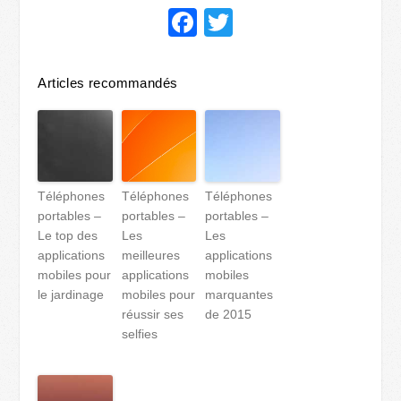
Facebook
Twitter
Articles recommandés
Téléphones
Téléphones
Téléphones
portables –
portables –
portables –
Le top des
Les
Les
applications
meilleures
applications
mobiles pour
applications
mobiles
le jardinage
mobiles pour
marquantes
réussir ses
de 2015
selfies